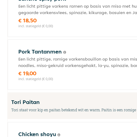
Een licht pittige varkens ramen op basis van miso met
gegaarde varkensvlees, spinazie, kikurage, bosuien en J
€ 18,50
incl. statiegeld (€ 0,00)
Pork Tantanmen
Een licht pittige, romige varkensbouillon op basis van 
noodles, miso-gekruid varkensgehakt, la-yu, spinazie, b
€ 19,00
incl. statiegeld (€ 0,00)
Tori Paitan
Tori staat voor kip en paitan betekend wit en warm. Paitin is een romig
Chicken shoyu