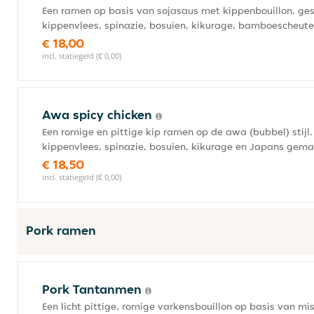
Een ramen op basis van sojasaus met kippenbouillon, g
kippenvlees, spinazie, bosuien, kikurage, bamboescheut
€ 18,00
incl. statiegeld (€ 0,00)
Awa spicy chicken
Een romige en pittige kip ramen op de awa (bubbel) sti
kippenvlees, spinazie, bosuien, kikurage en Japans gema
€ 18,50
incl. statiegeld (€ 0,00)
Pork ramen
Pork Tantanmen
Een licht pittige, romige varkensbouillon op basis van 