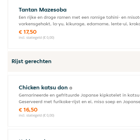
Tantan Mazesoba
Een rijke en droge ramen met een romige tahini- en mis
varkensgehakt, la-yu, kikurage, edamame, lente-ui, kroka
€ 17,50
incl. statiegeld (€ 0,00)
Rijst gerechten
Chicken katsu don
Gemarineerde en gefrituurde Japanse kipkotelet in katsu
Geserveerd met furikake-rijst en ei, miso soep en Japan
€ 16,50
incl. statiegeld (€ 0,00)