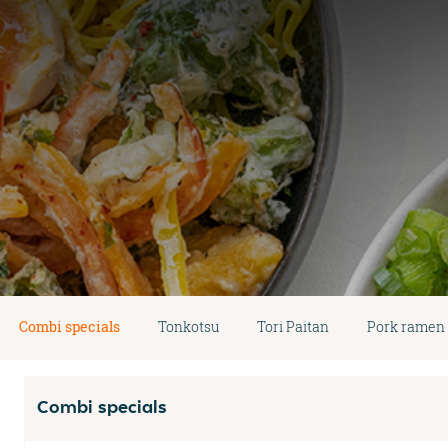
Combi specials
Tonkotsu
Tori Paitan
Pork ramen
Combi specials