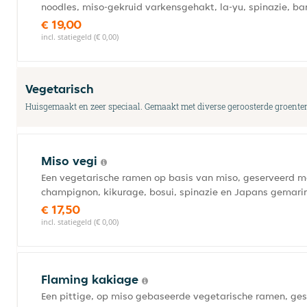
noodles, miso-gekruid varkensgehakt, la-yu, spinazie, b
€ 19,00
incl. statiegeld (€ 0,00)
Vegetarisch
Huisgemaakt en zeer speciaal. Gemaakt met diverse geroosterde groenten 
Miso vegi
Een vegetarische ramen op basis van miso, geserveerd 
champignon, kikurage, bosui, spinazie en Japans gemarin
€ 17,50
incl. statiegeld (€ 0,00)
Flaming kakiage
Een pittige, op miso gebaseerde vegetarische ramen, ge