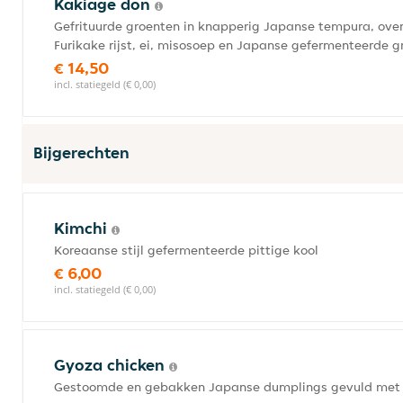
Kakiage don
Gefrituurde groenten in knapperig Japanse tempura, ove
Furikake rijst, ei, misosoep en Japanse gefermenteerde g
€ 14,50
incl. statiegeld (€ 0,00)
Bijgerechten
Kimchi
Koreaanse stijl gefermenteerde pittige kool
€ 6,00
incl. statiegeld (€ 0,00)
Gyoza chicken
Gestoomde en gebakken Japanse dumplings gevuld met 