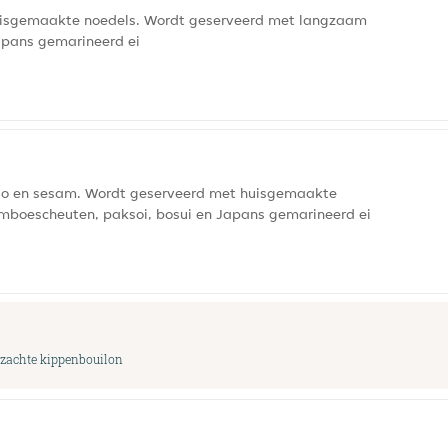
 huisgemaakte noedels. Wordt geserveerd met langzaam
apans gemarineerd ei
miso en sesam. Wordt geserveerd met huisgemaakte
amboescheuten, paksoi, bosui en Japans gemarineerd ei
e zachte kippenbouilon