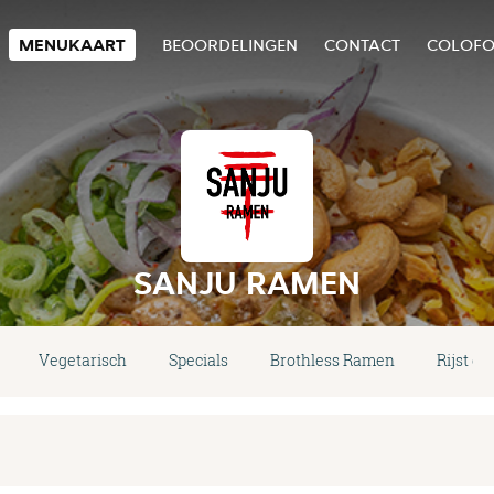
MENUKAART
BEOORDELINGEN
CONTACT
COLOF
SANJU RAMEN
Vegetarisch
Specials
Brothless Ramen
Rijst g