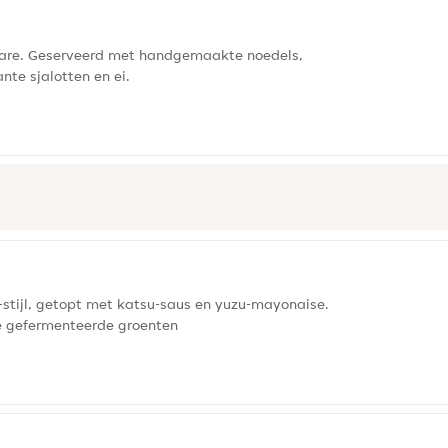
otare. Geserveerd met handgemaakte noedels,
nte sjalotten en ei.
-stijl, getopt met katsu-saus en yuzu-mayonaise.
se gefermenteerde groenten