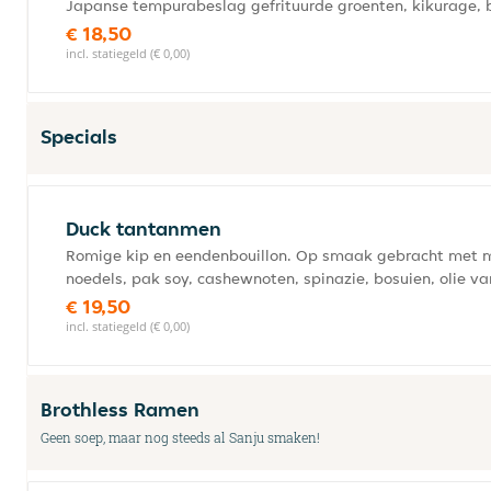
Japanse tempurabeslag gefrituurde groenten, kikurage, b
€ 18,50
incl. statiegeld (€ 0,00)
Specials
Duck tantanmen
Romige kip en eendenbouillon. Op smaak gebracht met 
noedels, pak soy, cashewnoten, spinazie, bosuien, olie v
€ 19,50
incl. statiegeld (€ 0,00)
Brothless Ramen
Geen soep, maar nog steeds al Sanju smaken!