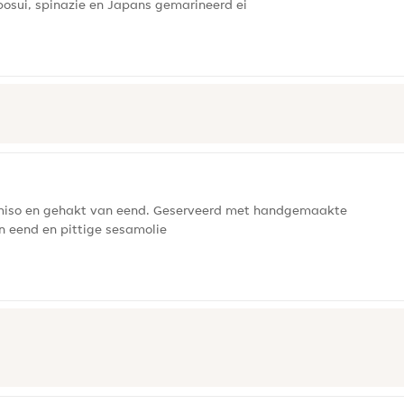
osui, spinazie en Japans gemarineerd ei
miso en gehakt van eend. Geserveerd met handgemaakte
an eend en pittige sesamolie